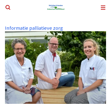
Ga
direct
naar
de
Informatie palliatieve zorg
hoofdinhoud