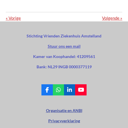
«
Vorige
Volgende
»
Stichting Vrienden Ziekenhuis Amstelland
Stuur ons een mail
Kamer van Koophandel: 41209561
Bank: NL29 INGB 0000377119
F
W
L
Y
a
h
i
o
c
a
n
u
e
t
k
T
Organisatie en ANBI
b
s
e
u
o
A
d
b
Privacyverklaring
o
p
I
e