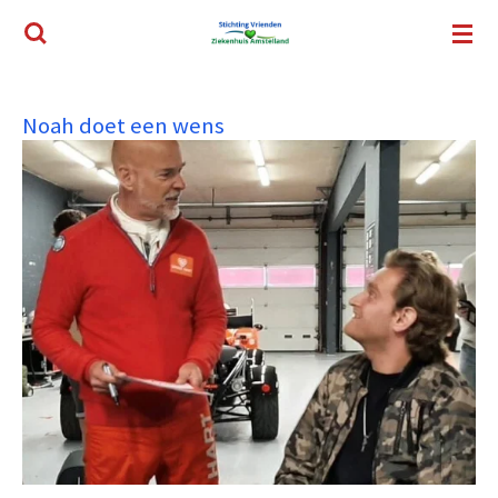
Ga
direct
naar
de
Noah doet een wens
hoofdinhoud