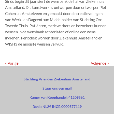
Sinds begin dit jaar siert de wensbank de hal van Ziekenhuis
Amstelland. Dit kunstwerk is ontworpen door ontwerper Piet
Cohen uit Amstelveen en gemaakt door de creatievelingen
van Werk- en Dagcentrum Middelpolder van Stichting Ons
Tweede Thuis. Patiënten, medewerkers en bezoekers kunnen
wensen in de wensbank achterlaten of online een wens
indienen. Periodiek worden door Ziekenhuis Amstelland en
WISH3 de mooiste wensen vervuld.
«
Vorige
Volgende
»
Stichting Vrienden Ziekenhuis Amstelland
Stuur ons een mail
Kamer van Koophandel: 41209561
Bank: NL29 INGB 0000377119