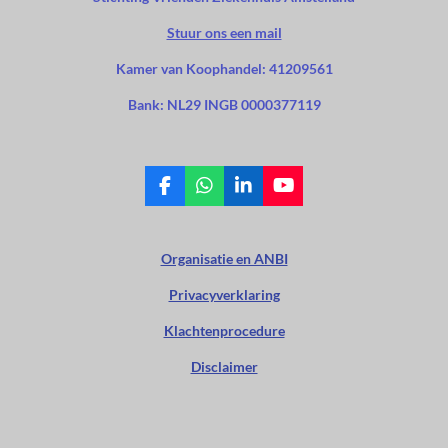
Stuur ons een mail
Kamer van Koophandel: 41209561
Bank: NL29 INGB 0000377119
F
W
L
Y
a
h
i
o
c
a
n
u
e
t
k
T
Organisatie en ANBI
b
s
e
u
o
A
d
b
Privacyverklaring
o
p
I
e
k
p
n
Klachtenprocedure
Disclaimer