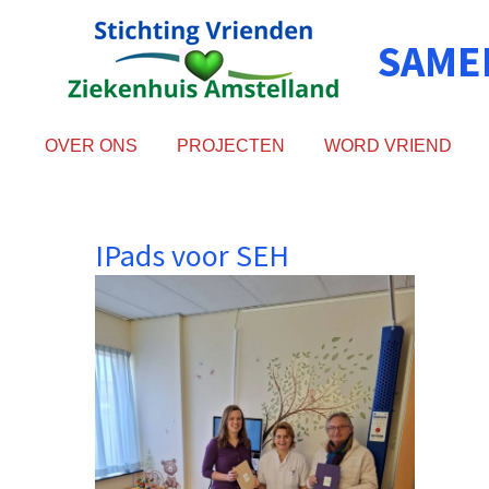
Ga
SAME
direct
naar
de
hoofdinhoud
OVER ONS
PROJECTEN
WORD VRIEND
IPads voor SEH