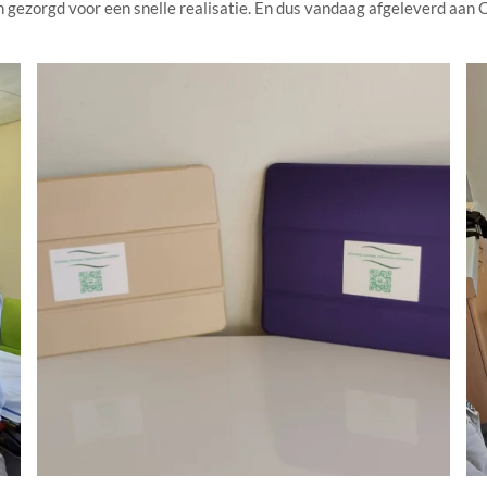
ezorgd voor een snelle realisatie. En dus vandaag afgeleverd aan 