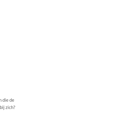
n die de
ij zich?