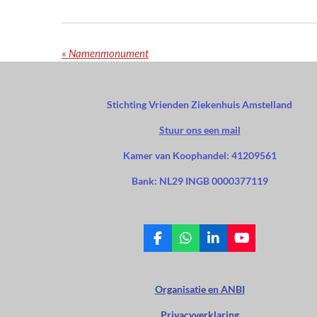
«
Namenmonument
Stichting Vrienden Ziekenhuis Amstelland
Stuur ons een mail
Kamer van Koophandel: 41209561
Bank: NL29 INGB 0000377119
F
W
L
Y
a
h
i
o
c
a
n
u
e
t
k
T
Organisatie en ANBI
b
s
e
u
o
A
d
b
Privacyverklaring