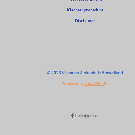
o
p
I
e
k
p
n
Klachtenprocedure
Disclaimer
© 2023 Vrienden Ziekenhuis Amstelland
Powered by
JouwWeb
Po
Delen
Share