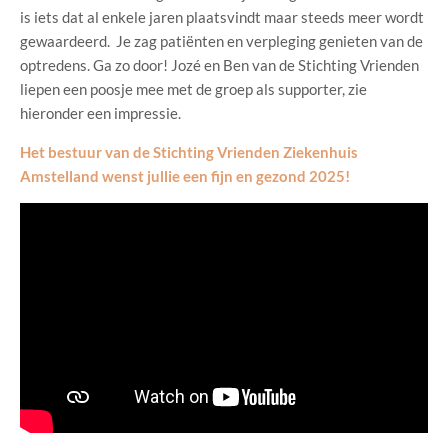
is iets dat al enkele jaren plaatsvindt maar steeds meer wordt
gewaardeerd. Je zag patiënten en verpleging genieten van de
optredens. Ga zo door! Jozé en Ben van de Stichting Vrienden
liepen een poosje mee met de groep als supporter, zie
hieronder een impressie.
Het bestuur van de Stichting Vrienden Ziekenhuis
Amstelland wenst jullie een fijn en gezond 2025!