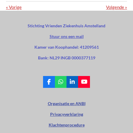
«
Vorige
Volgende
»
Stichting Vrienden Ziekenhuis Amstelland
Stuur ons een mail
Kamer van Koophandel: 41209561
Bank: NL29 INGB 0000377119
F
W
L
Y
a
h
i
o
c
a
n
u
e
t
k
T
Organisatie en ANBI
b
s
e
u
o
A
d
b
Privacyverklaring
o
p
I
e
k
p
n
Klachtenprocedure