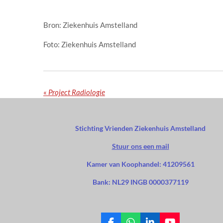
Bron: Ziekenhuis Amstelland
Foto: Ziekenhuis Amstelland
«
Project Radiologie
Stichting Vrienden Ziekenhuis Amstelland
Stuur ons een mail
Kamer van Koophandel: 41209561
Bank: NL29 INGB 0000377119