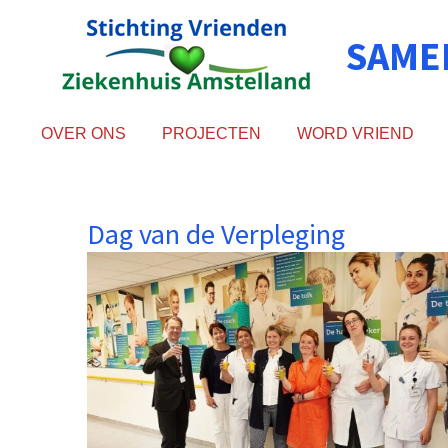
Ga
SAME
direct
naar
de
hoofdinhoud
OVER ONS
PROJECTEN
WORD VRIEND
Dag van de Verpleging