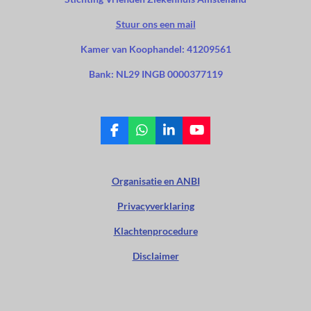
Stuur ons een mail
Kamer van Koophandel: 41209561
Bank: NL29 INGB 0000377119
F
W
L
Y
a
h
i
o
c
a
n
u
e
t
k
T
Organisatie en ANBI
b
s
e
u
o
A
d
b
Privacyverklaring
o
p
I
e
k
p
n
Klachtenprocedure
Disclaimer