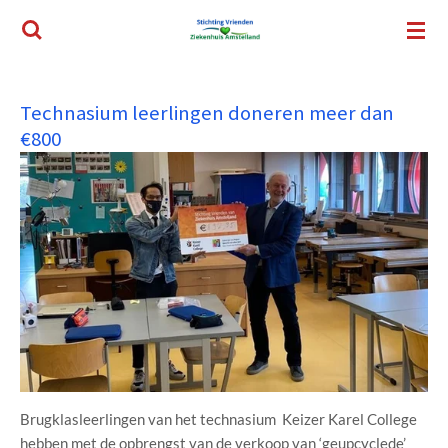
Ga
direct
naar
de
Technasium leerlingen doneren meer dan
hoofdinhoud
€800
Brugklasleerlingen van het technasium Keizer Karel College
hebben met de opbrengst van de verkoop van ‘geupcyclede’